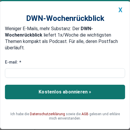
X
DWN-Wochenrückblick
Weniger E-Mails, mehr Substanz: Der
DWN-
Geldanlage Premium
Newsticker
MEIN DWN:
Wochenrückblick
liefert 1x/Woche die wichtigsten
Edelmetalle
DWN-Magazin
China
Themen kompakt als Podcast. Für alle, deren Postfach
überläuft.
DWN-Wochenrückblick
Auto Premium
Jagd auf politische Gegner
E-mail:
*
Ukraine: Bewaffnete greifen
Büro von Oppositions-Partei in
Charkiw an
Kostenlos abonnieren »
Am Montag haben in der ukrainischen Stadt
etwa fünfzig Männer mit Sturmhauben den Sitz
der „Partei der Regionen“ angegriffen. Zuvor
Ich habe die
Datenschutzerklärung
sowie die
AGB
gelesen und erkläre
hatten sie Mitglieder des „Oppositionsblocks“ in
mich einverstanden.
das Gebäude getrieben. Beide Parteien gelten als