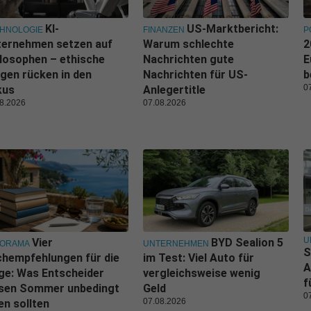
KI-
US-Marktbericht:
HNOLOGIE
FINANZEN
P
ternehmen setzen auf
Warum schlechte
2
losophen – ethische
Nachrichten gute
E
gen rücken in den
Nachrichten für US-
b
0
kus
Anlegertitle
8.2026
07.08.2026
U
Vier
BYD Sealion 5
NORAMA
UNTERNEHMEN
S
hempfehlungen für die
im Test: Viel Auto für
A
ge: Was Entscheider
vergleichsweise wenig
f
esen Sommer unbedingt
Geld
0
07.08.2026
en sollten