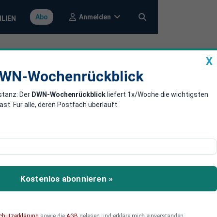
Anmelden
Abo
ILIEN
X
a
DWN-Wochenrückblick
WN-Wochenrückblick
stanz: Der
DWN-Wochenrückblick
liefert 1x/Woche die wichtigsten
wickelt
. Für alle, deren Postfach überläuft.
ter arbeitet als alle
r Motor schon bald zum
Kostenlos abonnieren »
 Rakete mit nur einer
chutzerklärung
sowie die
AGB
gelesen und erkläre mich einverstanden.