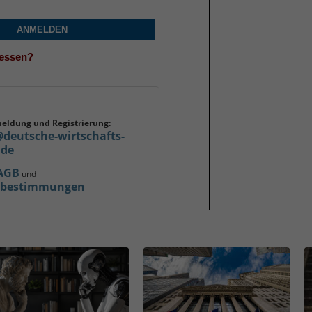
ANMELDEN
gessen?
meldung und Registrierung:
@deutsche-wirtschafts-
.de
AGB
und
zbestimmungen