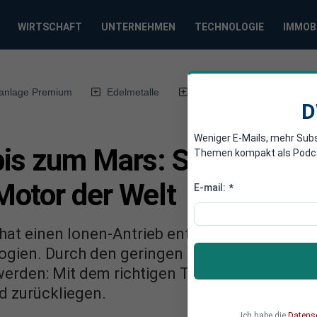
WIRTSCHAFT
UNTERNEHMEN
TECHNOLOGIE
IMMOB
anlage Premium
Edelmetalle
DWN-Magazin
Chin
D
Weniger E-Mails, mehr Sub
is zum Mars: Student ent
Themen kompakt als Podcast
otor der Welt
E-mail:
*
hat einen Ionen-Antrieb entwickelt, der effizien
ogien. Durch den geringen Verbrauch soll de
rden: Mit dem richtigen Treibstoff kann eine
d zurückliegen.
Ich habe die
Datens