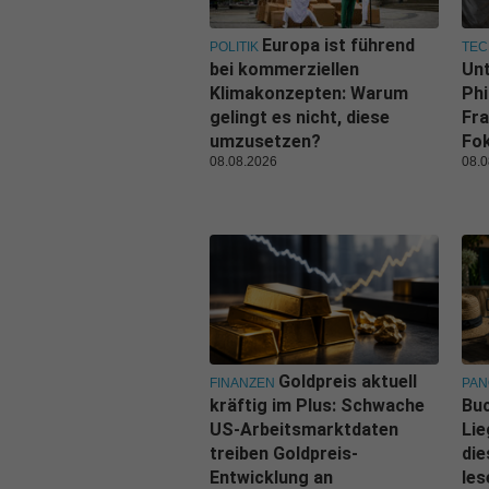
Europa ist führend
POLITIK
TEC
bei kommerziellen
Un
Klimakonzepten: Warum
Phi
gelingt es nicht, diese
Fra
umzusetzen?
Fo
08.08.2026
08.0
Goldpreis aktuell
FINANZEN
PA
kräftig im Plus: Schwache
Buc
US-Arbeitsmarktdaten
Lie
treiben Goldpreis-
di
Entwicklung an
les