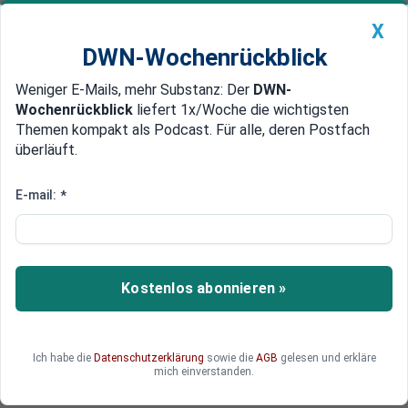
X
DWN-Wochenrückblick
Weniger E-Mails, mehr Substanz: Der
DWN-
Geldanlage Premium
Newsticker
MEIN DWN:
Wochenrückblick
liefert 1x/Woche die wichtigsten
Edelmetalle
DWN-Magazin
China
Themen kompakt als Podcast. Für alle, deren Postfach
überläuft.
DWN-Wochenrückblick
Auto Premium
Begrünung gegen Abgase
E-mail:
*
Rasen statt Lack: Daimler testet
Autos mit Pflanzen-Haut
Die Daimler-Tochter Moovel testet eine Auto-
Kostenlos abonnieren »
Ausstattung mit Grünpflanzen. Dach, Seiten
sowie Front und Heck der Fahrzeuge werden mit
einem Pflanzenteppich versehen, der Abgase
Ich habe die
Datenschutzerklärung
sowie die
AGB
gelesen und erkläre
bindet. Künftig könnten tausende Autos der
mich einverstanden.
Daimler Car-Sharing-Flotte so begrünt werden.