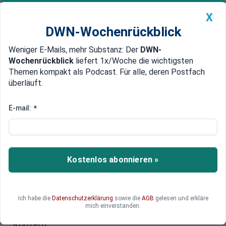
X
DWN-Wochenrückblick
Weniger E-Mails, mehr Substanz: Der
DWN-
Geldanlage Premium
Newsticker
MEIN DWN:
Wochenrückblick
liefert 1x/Woche die wichtigsten
Edelmetalle
DWN-Magazin
China
Themen kompakt als Podcast. Für alle, deren Postfach
überläuft.
DWN-Wochenrückblick
Auto Premium
Rohstoff-Schock wird real
E-mail:
*
Medwedew: Russland muss sich
auf das Schlimmste vorbereiten
Mit einer ungewöhnlich drastischen
Kostenlos abonnieren »
Wortmeldung beschreibt Premier Medwedew die
Lage Russlands. Der niedrige Ölpreis bereitet der
Regierung offenbar große Sorgen. Sie versucht,
Ich habe die
Datenschutzerklärung
sowie die
AGB
gelesen und erkläre
mit drastischen Sparmaßnahmen
mich einverstanden.
gegenzusteuern. Doch das ist kein langfristiges
Konzept.