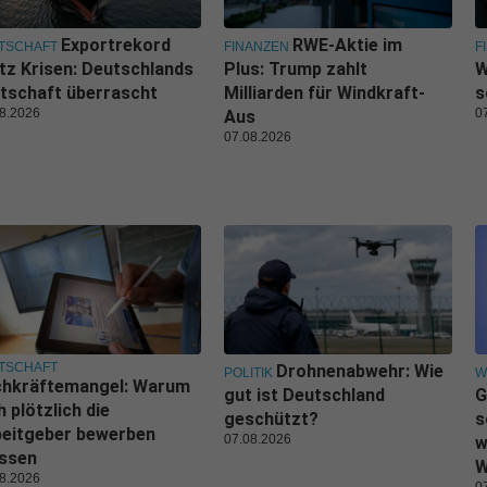
Exportrekord
RWE-Aktie im
TSCHAFT
FINANZEN
F
tz Krisen: Deutschlands
Plus: Trump zahlt
W
tschaft überrascht
Milliarden für Windkraft-
s
8.2026
0
Aus
07.08.2026
TSCHAFT
Drohnenabwehr: Wie
POLITIK
W
chkräftemangel: Warum
gut ist Deutschland
G
h plötzlich die
geschützt?
s
beitgeber bewerben
07.08.2026
w
ssen
W
8.2026
0