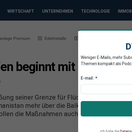
WIRTSCHAFT
UNTERNEHMEN
TECHNOLOGIE
IMMOB
anlage Premium
Edelmetalle
DWN-Magazin
Chin
D
Weniger E-Mails, mehr Sub
ien beginnt mit Schließun
Themen kompakt als Podcast
e
E-mail:
*
eßung seiner Grenze für Flüchtlinge begonnen.
hanistan mehr über die Balkan-Route in die E
sollen die Maßnahmen auch bald für Flüchtlin
Ich habe die
Datens