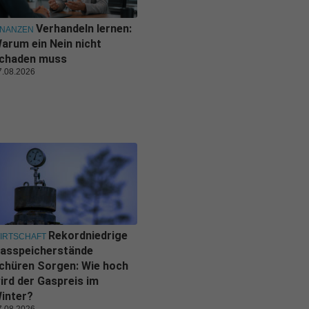
Verhandeln lernen:
INANZEN
arum ein Nein nicht
chaden muss
7.08.2026
Rekordniedrige
IRTSCHAFT
asspeicherstände
chüren Sorgen: Wie hoch
ird der Gaspreis im
inter?
7.08.2026