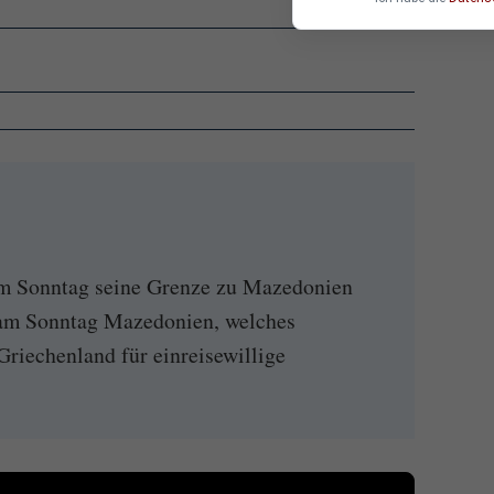
um Sonntag seine Grenze zu Mazedonien
 am Sonntag Mazedonien, welches
riechenland für einreisewillige