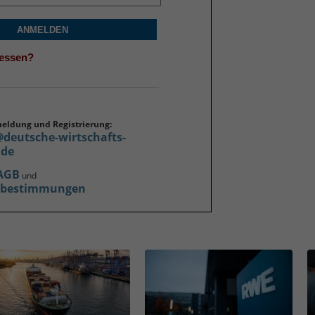
ANMELDEN
gessen?
meldung und Registrierung:
@deutsche-wirtschafts-
.de
AGB
und
zbestimmungen