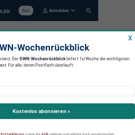
Anmelden
Abo
ILIEN
X
a
DWN-Wochenrückblick
WN-Wochenrückblick
stanz: Der
DWN-Wochenrückblick
liefert 1x/Woche die wichtigsten
g der Grenze
. Für alle, deren Postfach überläuft.
 Belgrad lässt ab sofort
U reisen. Wenn es nach
Kostenlos abonnieren »
ge aus dem Irak und
chutzerklärung
sowie die
AGB
gelesen und erkläre mich einverstanden.