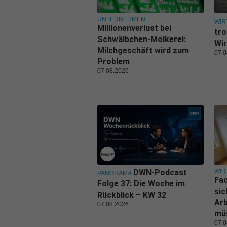
UNTERNEHMEN
WIR
Millionenverlust bei
tro
Schwälbchen-Molkerei:
Wir
Milchgeschäft wird zum
07.0
Problem
07.08.2026
WIR
DWN-Podcast
PANORAMA
Fa
Folge 37: Die Woche im
sic
Rückblick – KW 32
Ar
07.08.2026
mü
07.0