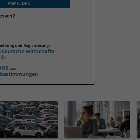
ANMELDEN
gessen?
meldung und Registrierung:
@deutsche-wirtschafts-
.de
AGB
und
zbestimmungen