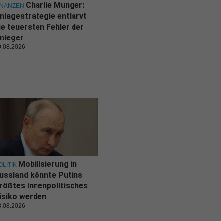
Charlie Munger:
INANZEN
nlagestrategie entlarvt
ie teuersten Fehler der
nleger
9.08.2026
Mobilisierung in
OLITIK
ussland könnte Putins
rößtes innenpolitisches
isiko werden
8.08.2026