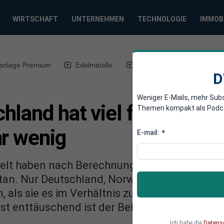
WIRTSCHAFT
UNTERNEHMEN
TECHNOLOGIE
IMMOB
anlage Premium
Edelmetalle
DWN-Magazin
Chin
D
Weniger E-Mails, mehr Sub
land hat viel für Flüchtl
Themen kompakt als Podcast
hr wenig
E-mail:
*
Welt haben nach Berechnungen von Oxfam bishe
getan. Nur Deutschland, Norwegen und Kanada
als sie es im Verhältnis zu ihrer wirtschaftl
t enttäuschend ist der Beitrag Frankreichs.
Ich habe die
Datens