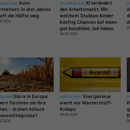
Auto-
KI verändert
HNOLOGIE
TECHNOLOGIE
F
tverlust: In drei Jahren
den Arbeitsmarkt: Mit
A
 oft die Hälfte weg
welchem Studium Kinder
d
8.2026
künftig Chancen auf einen
A
0
gut bezahlten Job haben
09.08.2026
Dürre in Europa:
Energieriese
NORAMA
WIRTSCHAFT
P
ern fürchten um ihre
warnt vor Wasserstoff-
R
ten – drohen höhere
Kollaps
g
08.08.2026
ensmittelpreise?
R
8.2026
0