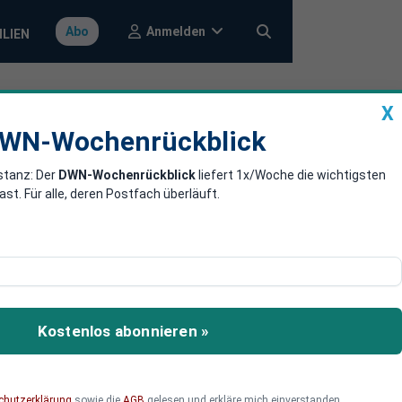
Anmelden
Abo
ILIEN
X
a
DWN-Wochenrückblick
WN-Wochenrückblick
stanz: Der
DWN-Wochenrückblick
liefert 1x/Woche die wichtigsten
inge getan,
. Für alle, deren Postfach überläuft.
r viel zu wenig für die
 hätten dauerhaft mehr
Kostenlos abonnieren »
ichen Leistungskraft
chutzerklärung
sowie die
AGB
gelesen und erkläre mich einverstanden.