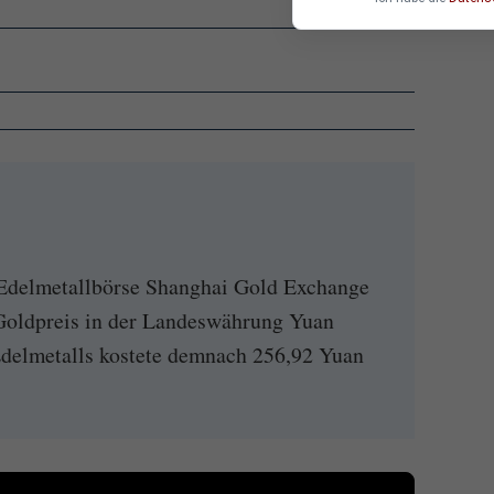
Edelmetallbörse Shanghai Gold Exchange
Goldpreis in der Landeswährung Yuan
delmetalls kostete demnach 256,92 Yuan