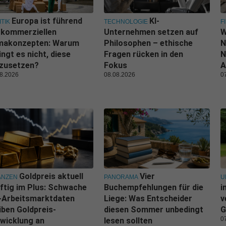
Europa ist führend
KI-
ITIK
TECHNOLOGIE
F
 kommerziellen
Unternehmen setzen auf
W
imakonzepten: Warum
Philosophen – ethische
N
ingt es nicht, diese
Fragen rücken in den
N
zusetzen?
Fokus
A
8.2026
08.08.2026
0
Goldpreis aktuell
Vier
ANZEN
PANORAMA
U
ftig im Plus: Schwache
Buchempfehlungen für die
i
-Arbeitsmarktdaten
Liege: Was Entscheider
v
iben Goldpreis-
diesen Sommer unbedingt
G
0
wicklung an
lesen sollten