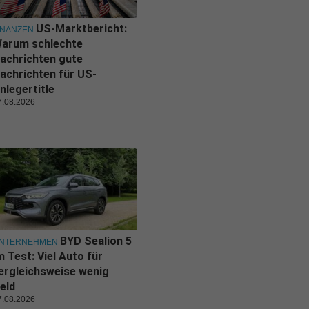
US-Marktbericht:
INANZEN
arum schlechte
achrichten gute
achrichten für US-
nlegertitle
7.08.2026
BYD Sealion 5
NTERNEHMEN
m Test: Viel Auto für
ergleichsweise wenig
eld
7.08.2026