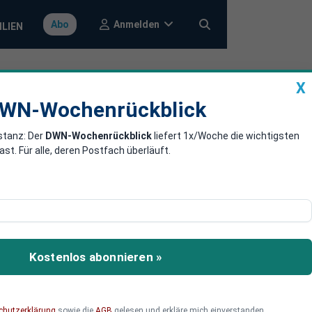
Anmelden
Abo
ILIEN
X
a
DWN-Wochenrückblick
WN-Wochenrückblick
stanz: Der
DWN-Wochenrückblick
liefert 1x/Woche die wichtigsten
den Yuan gegen
. Für alle, deren Postfach überläuft.
old bestimmt. Damit tritt
Handelsplatz London, wo
Kostenlos abonnieren »
t eine weitere Maßnahme
chutzerklärung
sowie die
AGB
gelesen und erkläre mich einverstanden.