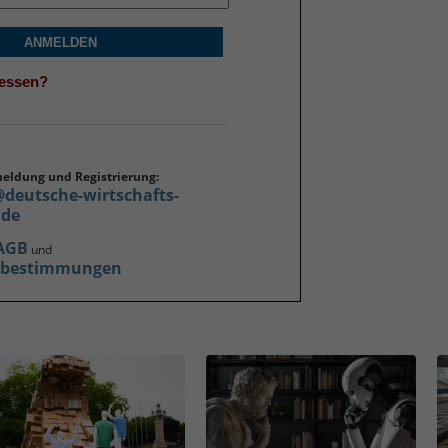
ANMELDEN
gessen?
meldung und Registrierung:
@deutsche-wirtschafts-
.de
AGB
und
zbestimmungen