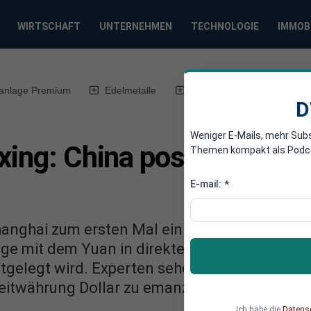
WIRTSCHAFT
UNTERNEHMEN
TECHNOLOGIE
IMMOB
anlage Premium
Edelmetalle
DWN-Magazin
Chin
D
Weniger E-Mails, mehr Sub
xing: China positioniert 
Themen kompakt als Podcast
E-mail:
*
nghai zum ersten Mal ein Referenzpreis für G
ge mit dem Yuan in direkte Konkurrenz zum 
estgelegt wird. Experten sehen in dem Schrit
leitwährung Dollar zu emanzipieren.
Ich habe die
Datens