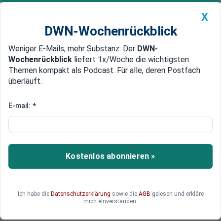
X
DWN-Wochenrückblick
Weniger E-Mails, mehr Substanz: Der
DWN-
Geldanlage Premium
Newsticker
MEIN DWN:
Wochenrückblick
liefert 1x/Woche die wichtigsten
Edelmetalle
DWN-Magazin
China
Themen kompakt als Podcast. Für alle, deren Postfach
überläuft.
DWN-Wochenrückblick
Auto Premium
Parlamentarische Beobachtung unerwünscht
E-mail:
*
EU-Militär probt für Bürgerkrieg
in Deutschland
Polizeieinheiten und Militärs der EU haben in NRW
Kostenlos abonnieren »
eine Übung für einen Bürgerkriegsfall in
Deutschland durchgeführt. Der linke
Bundestagsabgeordnete Andrej Hunko
Ich habe die
Datenschutzerklärung
sowie die
AGB
gelesen und erkläre
protestiert über die Geheimhaltung, weil ihm der
mich einverstanden.
Zutritt zum Übungsplatz verwehrt wurde.