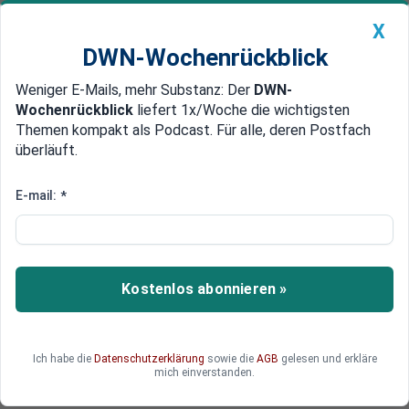
X
DWN-Wochenrückblick
Weniger E-Mails, mehr Substanz: Der
DWN-
Geldanlage Premium
Newsticker
MEIN DWN:
Wochenrückblick
liefert 1x/Woche die wichtigsten
Edelmetalle
DWN-Magazin
China
Themen kompakt als Podcast. Für alle, deren Postfach
überläuft.
DWN-Wochenrückblick
Auto Premium
Rückstellungen deutlich reduziert
E-mail:
*
Gewinn von niederländischer
Großbank ING bricht ein
Der Nettogewinn der ING brach im ersten Quartal
Kostenlos abonnieren »
um fast 30 Prozent auf rund 840 Millionen Euro
ein. Die niederländische Großbank kämpft mit
hohen Kosten durch neue Auflagen für die
Ich habe die
Datenschutzerklärung
sowie die
AGB
gelesen und erkläre
Branche.
mich einverstanden.