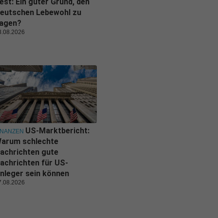
est: Ein guter Grund, den
eutschen Lebewohl zu
agen?
8.08.2026
US-Marktbericht:
INANZEN
arum schlechte
achrichten gute
achrichten für US-
nleger sein können
7.08.2026