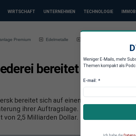
WIRTSCHAFT
UNTERNEHMEN
TECHNOLOGIE
IMMOB
anlage Premium
Edelmetalle
DWN-Magazin
Chin
D
Weniger E-Mails, mehr Sub
derei bereitet sich auf Ö
Themen kompakt als Podcast
E-mail:
*
rsk bereitet sich auf einen neuen Ölpreis-Cra
hterung ihrer Auftragslage. Im vergangenen J
 von 2,5 Milliarden Dollar.
Ich habe die
Datens