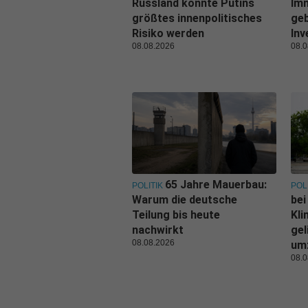
Russland könnte Putins
Im
größtes innenpolitisches
geb
Risiko werden
Inv
08.08.2026
08.0
65 Jahre Mauerbau:
POLITIK
POL
Warum die deutsche
bei
Teilung bis heute
Kl
nachwirkt
gel
08.08.2026
um
08.0