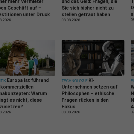
T
mer mehr Vermieter
und das Geld: Fragen, die
D
en Geschäft auf –
Sie sich bisher nicht zu
s
estitionen unter Druck
stellen getraut haben
0
8.2026
08.08.2026
Europa ist führend
KI-
ITIK
TECHNOLOGIE
F
 kommerziellen
Unternehmen setzen auf
W
imakonzepten: Warum
Philosophen – ethische
N
ingt es nicht, diese
Fragen rücken in den
N
zusetzen?
Fokus
A
8.2026
08.08.2026
0