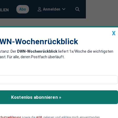
Anmelden
Abo
ILIEN
X
a
DWN-Wochenrückblick
WN-Wochenrückblick
stanz: Der
DWN-Wochenrückblick
liefert 1x/Woche die wichtigsten
lpreis-Crash
. Für alle, deren Postfach überläuft.
sh vor. Sie rechnet mit
ahr erwirtschaftete
Kostenlos abonnieren »
chutzerklärung
sowie die
AGB
gelesen und erkläre mich einverstanden.