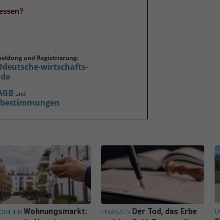
gessen?
meldung und Registrierung:
@deutsche-wirtschafts-
.de
AGB
und
zbestimmungen
Wohnungsmarkt:
Der Tod, das Erbe
U
OBILIEN
FINANZEN