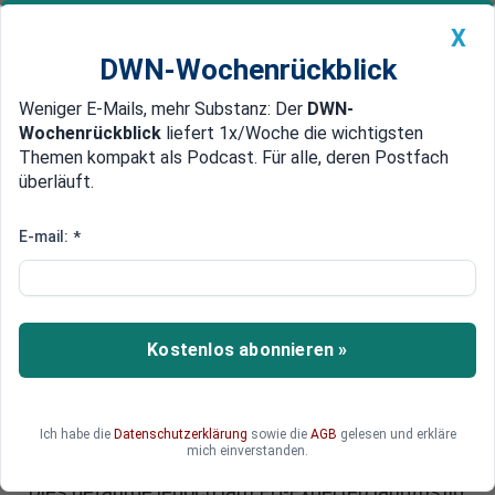
X
DWN-Wochenrückblick
Weniger E-Mails, mehr Substanz: Der
DWN-
Geldanlage Premium
Newsticker
MEIN DWN:
Wochenrückblick
liefert 1x/Woche die wichtigsten
Edelmetalle
DWN-Magazin
China
Themen kompakt als Podcast. Für alle, deren Postfach
überläuft.
DWN-Wochenrückblick
Auto Premium
Studie bewirbt Biokraftstoffe
E-mail:
*
VW und Shell machen bei EU
Stimmung gegen Elektro-Autos
VW und Shell sollen zusammen mit weiteren
Kostenlos abonnieren »
Konzernen aus der Auto- und Ölindustrie
versucht haben, den europäischen Vorstoß für
Elektroautos zu blockieren. Sie wollten die EU mit
Ich habe die
Datenschutzerklärung
sowie die
AGB
gelesen und erkläre
einer Studie davon überzeugen, statt der Elektro-
mich einverstanden.
Antriebe die Biokraftstoffe stärker zu fördern.
Dies gefährde jedoch laut EU-Experten langfristig