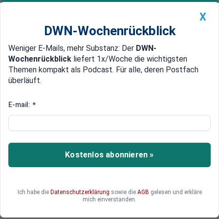
X
DWN-Wochenrückblick
Weniger E-Mails, mehr Substanz: Der
DWN-
Geldanlage Premium
Newsticker
MEIN DWN:
Wochenrückblick
liefert 1x/Woche die wichtigsten
Edelmetalle
DWN-Magazin
China
Themen kompakt als Podcast. Für alle, deren Postfach
überläuft.
DWN-Wochenrückblick
Auto Premium
Maue Geschäfte
E-mail:
*
Daimler streicht Jobs in
Nordamerika
Daimler setzt in Nordamerika zu einer zweiten
Kostenlos abonnieren »
Entlassungswelle an. Die schwache Lkw-
Nachfrage kostet nun weitere 1240 Daimler-
Mitarbeiter ihren Arbeitsplatz. Betroffen sind
Ich habe die
Datenschutzerklärung
sowie die
AGB
gelesen und erkläre
Werke in den USA und Mexiko.
mich einverstanden.