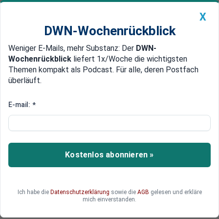
X
DWN-Wochenrückblick
Weniger E-Mails, mehr Substanz: Der
DWN-
Geldanlage Premium
Newsticker
MEIN DWN:
Wochenrückblick
liefert 1x/Woche die wichtigsten
Edelmetalle
DWN-Magazin
China
Themen kompakt als Podcast. Für alle, deren Postfach
überläuft.
DWN-Wochenrückblick
Auto Premium
Konkurrenz durch Billigflieger
E-mail:
*
Lufthansa: Catering-Tochter
streicht Stellen
Die Lufthansa will bei ihrer Catering-Tochter LSG
Kostenlos abonnieren »
Sky Chefs massiv Stellen streichen. Europaweit
stehen derzeit 2400 Jobs auf der Kippe. Die Zahl
der Standorte könnte von 23 auf sieben
Ich habe die
Datenschutzerklärung
sowie die
AGB
gelesen und erkläre
schrumpfen.
mich einverstanden.