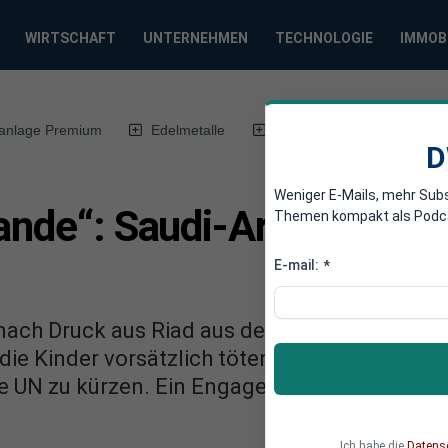
WIRTSCHAFT
UNTERNEHMEN
TECHNOLOGIE
IMMOB
anlage Premium
Edelmetalle
DWN-Magazin
Chin
D
Weniger E-Mails, mehr Sub
ande“: Saudi-Arabien setz
Themen kompakt als Podcast
E-mail:
*
nach Druck aus Riad aus der „Liste der Schand
die Kinder vorsätzlich töten und verstümmeln
 die UN zu kürzen. Ein Engagement des Westen
Ich habe die
Datens