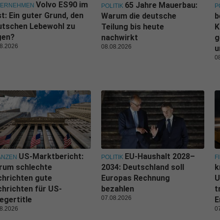
Volvo ES90 im
65 Jahre Mauerbau:
TERNEHMEN
POLITIK
P
t: Ein guter Grund, den
Warum die deutsche
b
utschen Lebewohl zu
Teilung bis heute
K
gen?
nachwirkt
g
8.2026
08.08.2026
u
0
US-Marktbericht:
EU-Haushalt 2028–
ANZEN
POLITIK
F
rum schlechte
2034: Deutschland soll
k
hrichten gute
Europas Rechnung
U
hrichten für US-
bezahlen
t
07.08.2026
egertitle
E
8.2026
0