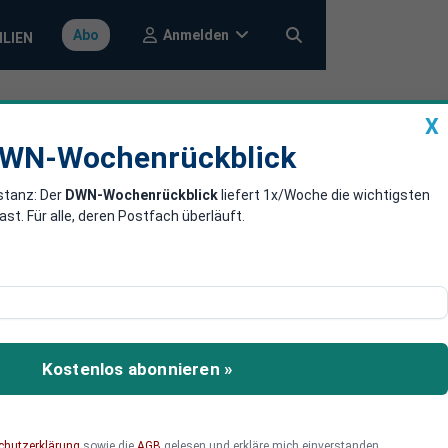
Anmelden
Abo
ILIEN
X
a
DWN-Wochenrückblick
WN-Wochenrückblick
stanz: Der
DWN-Wochenrückblick
liefert 1x/Woche die wichtigsten
t die UN unter
. Für alle, deren Postfach überläuft.
e“ gestrichen. Darin
. Die Saudis hatten damit
Kostenlos abonnieren »
s für die Menschenrechte
chutzerklärung
sowie die
AGB
gelesen und erkläre mich einverstanden.