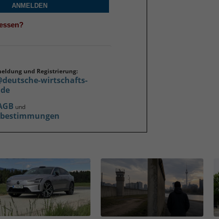
ANMELDEN
gessen?
meldung und Registrierung:
@deutsche-wirtschafts-
.de
AGB
und
zbestimmungen