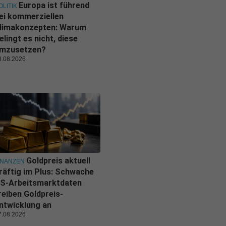
Europa ist führend
OLITIK
ei kommerziellen
limakonzepten: Warum
elingt es nicht, diese
mzusetzen?
8.08.2026
Goldpreis aktuell
INANZEN
räftig im Plus: Schwache
S-Arbeitsmarktdaten
reiben Goldpreis-
ntwicklung an
7.08.2026