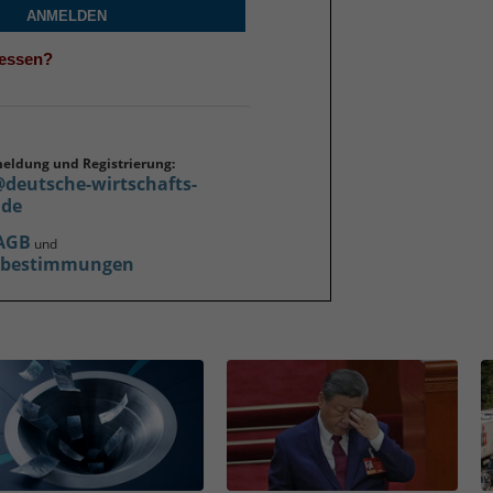
ANMELDEN
gessen?
meldung und Registrierung:
@deutsche-wirtschafts-
.de
AGB
und
zbestimmungen