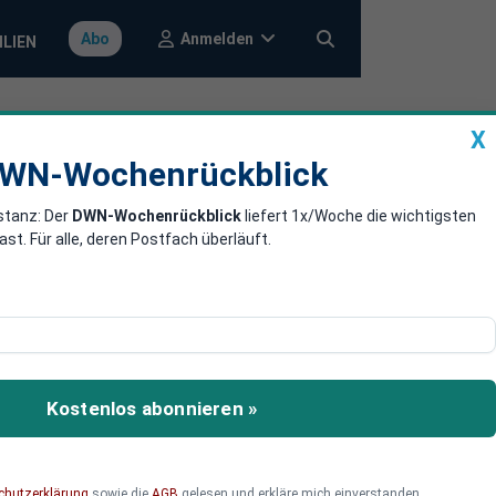
Anmelden
Abo
ILIEN
X
a
DWN-Wochenrückblick
WN-Wochenrückblick
stanz: Der
DWN-Wochenrückblick
liefert 1x/Woche die wichtigsten
ringer-Chef
. Für alle, deren Postfach überläuft.
-Chef Döpfner wurde
 zuvor in einem offenen
Kostenlos abonnieren »
chutzerklärung
sowie die
AGB
gelesen und erkläre mich einverstanden.