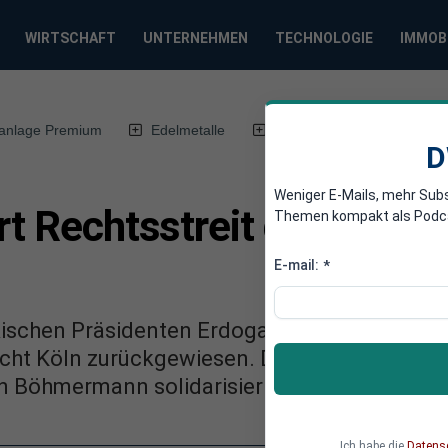
WIRTSCHAFT
UNTERNEHMEN
TECHNOLOGIE
IMMOB
anlage Premium
Edelmetalle
DWN-Magazin
Chin
D
Weniger E-Mails, mehr Sub
rt Rechtsstreit gegen Sp
Themen kompakt als Podcast
E-mail:
*
kischen Präsidenten Erdogan gegen Springer
cht Köln zurückgewiesen. Döpfner hatte sich
an Böhmermann solidarisiert.
Ich habe die
Datens