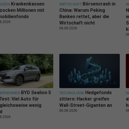
Krankenkassen
Börsencrash in
ANZEN
WIRTSCHAFT
W
zocken Millionen mit
China: Warum Peking
N
obilienfonds
Banken rettet, aber die
w
8.2026
Wirtschaft nicht
S
06.08.2026
k
0
BYD Sealion 5
Hedgefonds
TERNEHMEN
TECHNOLOGIE
W
Test: Viel Auto für
zittern: Hacker greifen
a
gleichsweise wenig
Wall-Street-Giganten an
h
06.08.2026
0
d
8.2026