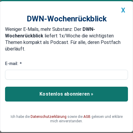
X
DWN-Wochenrückblick
Weniger E-Mails, mehr Substanz: Der
DWN-
Geldanlage Premium
Newsticker
MEIN DWN:
Wochenrückblick
liefert 1x/Woche die wichtigsten
Edelmetalle
DWN-Magazin
China
Themen kompakt als Podcast. Für alle, deren Postfach
überläuft.
DWN-Wochenrückblick
Auto Premium
15 Monate in den USA festgehalten
E-mail:
*
Leipziger Geiger Arzberger
entgeht einem Prozess in New
York
Kostenlos abonnieren »
Der Geiger Stefan Arzberger darf nach 15
Monaten die USA wieder verlassen. Es wird keine
Anklage gegen ihn geben. Die
Ich habe die
Datenschutzerklärung
sowie die
AGB
gelesen und erkläre
Staatsanwaltschaft ließ den Vorwurf des
mich einverstanden.
versuchten Mordes fallen.