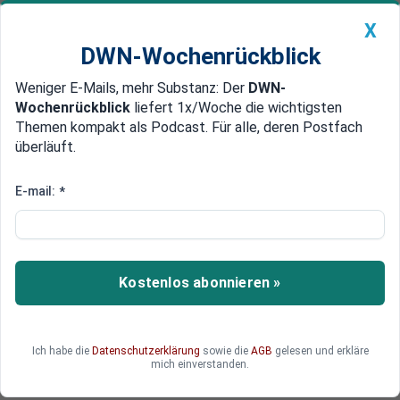
X
DWN-Wochenrückblick
Weniger E-Mails, mehr Substanz: Der
DWN-
Geldanlage Premium
Newsticker
MEIN DWN:
Wochenrückblick
liefert 1x/Woche die wichtigsten
Edelmetalle
DWN-Magazin
China
Themen kompakt als Podcast. Für alle, deren Postfach
überläuft.
DWN-Wochenrückblick
Auto Premium
Hoffnung der IG Metall zerschlagen
E-mail:
*
Großaktionär Voith verkauft
Kuka-Anteile an chinesische
Investoren
Kostenlos abonnieren »
Der schwäbische Maschinen- und Anlagenbauer
Voith verkauft seine Beteiligung am
Roboterbauer Kuka. Der Anteil von 25,1 Prozent
Ich habe die
Datenschutzerklärung
sowie die
AGB
gelesen und erkläre
geht an den chinesischen Hausgerätehersteller
mich einverstanden.
Midea. Dadurch fließen Voith 1,2 Milliarden Euro