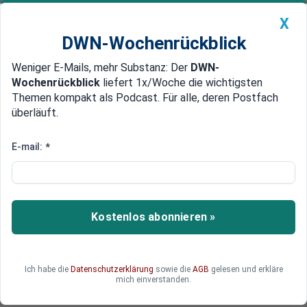
X
DWN-Wochenrückblick
Weniger E-Mails, mehr Substanz: Der
DWN-
Geldanlage Premium
Newsticker
MEIN DWN:
Wochenrückblick
liefert 1x/Woche die wichtigsten
Edelmetalle
DWN-Magazin
China
Themen kompakt als Podcast. Für alle, deren Postfach
überläuft.
DWN-Wochenrückblick
Auto Premium
Arbeitsplätze in Gefahr
E-mail:
*
SinnLeffers und Strenesse:
Deutsche Mode-Branche in der
Krise
Kostenlos abonnieren »
Die deutsche Modebranche steckt in der Krise:
Strenesse kämpft nach einer geplatzten
Übernahme ums Überleben. SinnLeffers hat die
Ich habe die
Datenschutzerklärung
sowie die
AGB
gelesen und erkläre
Insolvenz angemeldet.
mich einverstanden.