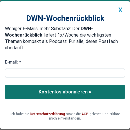
X
DWN-Wochenrückblick
Weniger E-Mails, mehr Substanz: Der
DWN-
Geldanlage Premium
Newsticker
MEIN DWN:
Wochenrückblick
liefert 1x/Woche die wichtigsten
Edelmetalle
DWN-Magazin
China
Themen kompakt als Podcast. Für alle, deren Postfach
überläuft.
DWN-Wochenrückblick
Auto Premium
Kein attraktives Ziel
E-mail:
*
Keine Zukunft in Lettland:
Flüchtlinge ziehen nach
Deutschland weiter
Kostenlos abonnieren »
Fast alle von Lettland als schutzbedürftig
eingestuften Flüchtlinge sind inzwischen
ausgewandert. Ihr Ziel ist Deutschland, wie das
Ich habe die
Datenschutzerklärung
sowie die
AGB
gelesen und erkläre
lettische Fernsehen berichtet.
mich einverstanden.