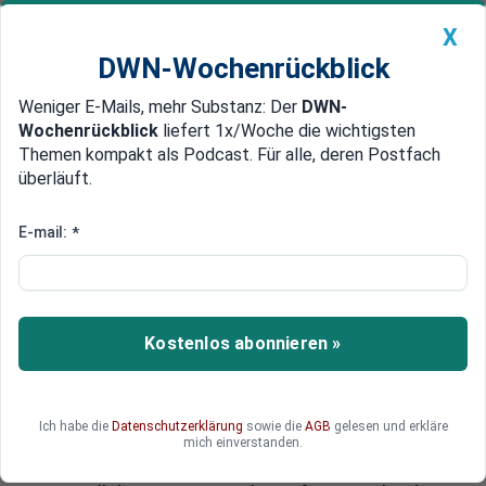
X
DWN-Wochenrückblick
Weniger E-Mails, mehr Substanz: Der
DWN-
Geldanlage Premium
Newsticker
MEIN DWN:
Wochenrückblick
liefert 1x/Woche die wichtigsten
Edelmetalle
DWN-Magazin
China
Themen kompakt als Podcast. Für alle, deren Postfach
überläuft.
DWN-Wochenrückblick
Auto Premium
Schlacht um Aleppo
E-mail:
*
Syrien verhandelt mit Söldnern
über Abzug, al-Nusra will
kämpfen
Kostenlos abonnieren »
Die syrische Armee verhandelt offenbar mit
einigen Söldnern über deren Abzug aus Ost-
Aleppo. Das würde bedeuten, dass sich
Ich habe die
Datenschutzerklärung
sowie die
AGB
gelesen und erkläre
mindestens Teile der Söldner geschlagen geben.
mich einverstanden.
Die von den Golfstaaten unterstützte a-Nursa