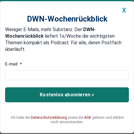
X
DWN-Wochenrückblick
Weniger E-Mails, mehr Substanz: Der
DWN-
Geldanlage Premium
Newsticker
MEIN DWN:
Wochenrückblick
liefert 1x/Woche die wichtigsten
Edelmetalle
DWN-Magazin
China
Themen kompakt als Podcast. Für alle, deren Postfach
überläuft.
DWN-Wochenrückblick
Auto Premium
Keine Schwachstellen
E-mail:
*
Bundesregierung gegen
Änderung an Aufsichtsregeln für
Versicherer
Kostenlos abonnieren »
Die Bundesregierung ist gegen ein Nachjustieren
der erst zu Jahresbeginn eingeführten
europäischen Aufsichtsregeln für die
Ich habe die
Datenschutzerklärung
sowie die
AGB
gelesen und erkläre
Versicherungsbranche.
mich einverstanden.