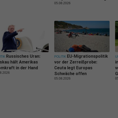
05.08.2026
Russisches Uran:
EU-Migrationspolitik
ITIK
POLITIK
U
skau hält Amerikas
vor der Zerreißprobe:
i
mkraft in der Hand
Ceuta legt Europas
v
8.2026
Schwäche offen
G
05.08.2026
0