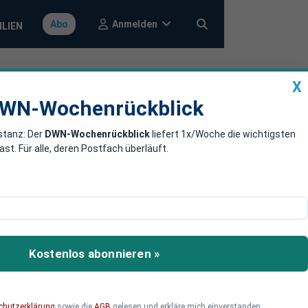
Anmelden
Abo
ILIEN
X
a
DWN-Wochenrückblick
WN-Wochenrückblick
stanz: Der
DWN-Wochenrückblick
liefert 1x/Woche die wichtigsten
g gegen
. Für alle, deren Postfach überläuft.
mistischen und
Kostenlos abonnieren »
chutzerklärung
sowie die
AGB
gelesen und erkläre mich einverstanden.