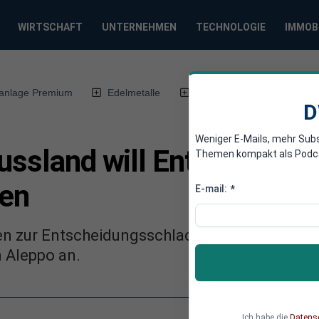
WIRTSCHAFT
UNTERNEHMEN
TECHNOLOGIE
IMMOB
anlage Premium
Edelmetalle
DWN-Magazin
Chin
D
Weniger E-Mails, mehr Sub
Russland will Entscheidun
Themen kompakt als Podcast
ien
E-mail:
*
en zur Entscheidungsschlacht gegen die isla
n Aleppo an.
Ich habe die
Datens