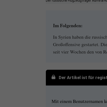
Der russische Flugzeugträger Admiral Ku
Im Folgenden:
In Syrien haben die russisc
Großoffensive gestartet. Di
seit vier Wochen den von Re
Der Artikel ist für regi
Mit einem Benutzernamen kön