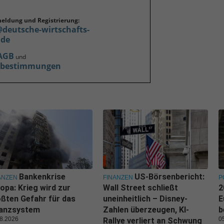
meldung und Registrierung:
@deutsche-wirtschafts-
.de
AGB
und
zbestimmungen
Bankenkrise
US-Börsenbericht:
ANZEN
FINANZEN
P
opa: Krieg wird zur
Wall Street schließt
2
ßten Gefahr für das
uneinheitlich – Disney-
E
nanzsystem
Zahlen überzeugen, KI-
b
8.2026
0
Rallye verliert an Schwung