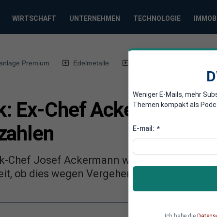
WIRTSCHAFT
UNTERNEHMEN
TECHNOLOGIE
IMMOB
anlage Premium
Edelmetalle
DWN-Magazin
Chin
D
Weniger E-Mails, mehr Sub
: Ex-Chef Ackermann wei
Themen kompakt als Podcast
zahlen
E-mail:
*
k-Chef Josef Ackermann weigert sich, seine 
eit, ob dies wegen Vergehen Ackermanns mögl
Ich habe die
Datens