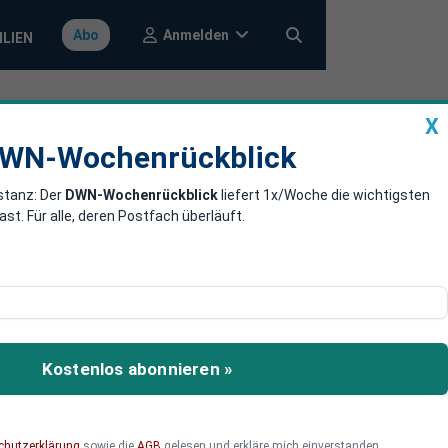
Anmelden
Abo
ILIEN
X
a
DWN-Wochenrückblick
WN-Wochenrückblick
stanz: Der
DWN-Wochenrückblick
liefert 1x/Woche die wichtigsten
gert sich
. Für alle, deren Postfach überläuft.
Boni zurückzuzahlen. Die
ich ist.
Kostenlos abonnieren »
chutzerklärung
sowie die
AGB
gelesen und erkläre mich einverstanden.