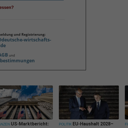
gessen?
meldung und Registrierung:
@deutsche-wirtschafts-
.de
AGB
und
zbestimmungen
US-Marktbericht:
EU-Haushalt 2028–
ANZEN
POLITIK
F