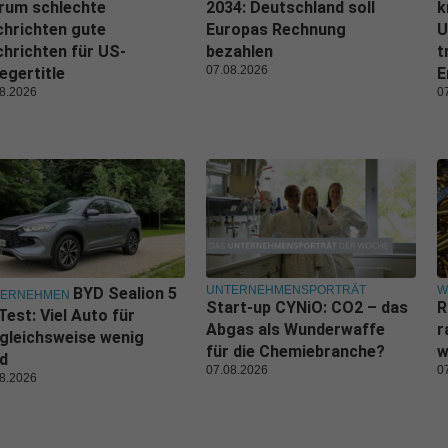
rum schlechte
2034: Deutschland soll
k
hrichten gute
Europas Rechnung
U
hrichten für US-
bezahlen
t
07.08.2026
egertitle
E
8.2026
0
UNTERNEHMENSPORTRÄT
W
BYD Sealion 5
TERNEHMEN
Start-up CYNiO: CO2 – das
R
Test: Viel Auto für
Abgas als Wunderwaffe
r
gleichsweise wenig
für die Chemiebranche?
w
d
07.08.2026
0
8.2026