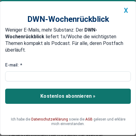
X
DWN-Wochenrückblick
Weniger E-Mails, mehr Substanz: Der
DWN-
Geldanlage Premium
Newsticker
MEIN DWN:
Wochenrückblick
liefert 1x/Woche die wichtigsten
Edelmetalle
DWN-Magazin
China
Themen kompakt als Podcast. Für alle, deren Postfach
überläuft.
DWN-Wochenrückblick
Auto Premium
Verdacht des Steuerbetrugs
E-mail:
*
Chef der Deutschen Bank Israel
bei Razzia verhaftet
Die israelischen Behörden haben bei der
Kostenlos abonnieren »
Deutschen Bank in Israel eine Razzia
durchgeführt und den Landesdirektor
vorübergehend verhaftet. Es geht um
Ich habe die
Datenschutzerklärung
sowie die
AGB
gelesen und erkläre
angeblichen Steuerbetrug. Erst vor wenigen
mich einverstanden.
Tagen hatte die Bank in Anzeigen in
Tageszeitungen die moralische Wende