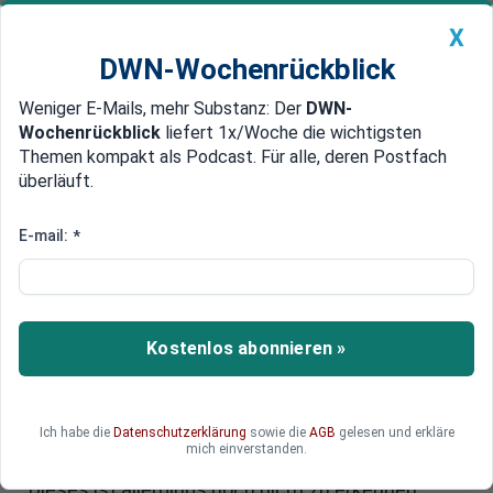
X
DWN-Wochenrückblick
Weniger E-Mails, mehr Substanz: Der
DWN-
Geldanlage Premium
Newsticker
MEIN DWN:
Wochenrückblick
liefert 1x/Woche die wichtigsten
Edelmetalle
DWN-Magazin
China
Themen kompakt als Podcast. Für alle, deren Postfach
überläuft.
DWN-Wochenrückblick
Auto Premium
Aus dem Elfenbeinturm
E-mail:
*
Nächster Zins-Schritt der Fed
hilft Langzeitarbeitslosen nicht
Die US-Notenbank stellt frühzeitige, aber
Kostenlos abonnieren »
moderate Zinssteigerungen in Aussicht. Sie
übersieht jedoch in ihrer positiven Beurteilung
des Arbeitsmarkts die hohe Zahl der
Ich habe die
Datenschutzerklärung
sowie die
AGB
gelesen und erkläre
Langzeitarbeitslosen. Sie müssen über ein
mich einverstanden.
politisches Programm in Arbeit gebracht werden.
Dieses ist allerdings noch nicht zu erkennen.