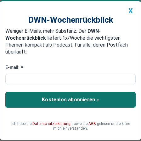
X
DWN-Wochenrückblick
Weniger E-Mails, mehr Substanz: Der
DWN-
Geldanlage Premium
Newsticker
MEIN DWN:
Wochenrückblick
liefert 1x/Woche die wichtigsten
Edelmetalle
DWN-Magazin
China
Themen kompakt als Podcast. Für alle, deren Postfach
überläuft.
DWN-Wochenrückblick
Auto Premium
Noch keine Blase
E-mail:
*
Immobilien-Preise steigen in
einigen deutschen Städten
weiter
Kostenlos abonnieren »
Eine neue Studie sieht einige Regionen in
Deutschland, in denen die Immobilienpreise noch
weiter steigen dürften.
Ich habe die
Datenschutzerklärung
sowie die
AGB
gelesen und erkläre
mich einverstanden.