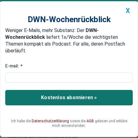
X
DWN-Wochenrückblick
Weniger E-Mails, mehr Substanz: Der
DWN-
Geldanlage Premium
Newsticker
MEIN DWN:
Wochenrückblick
liefert 1x/Woche die wichtigsten
Edelmetalle
DWN-Magazin
China
Themen kompakt als Podcast. Für alle, deren Postfach
überläuft.
DWN-Wochenrückblick
Auto Premium
Aktionäre gehen leer aus
E-mail:
*
Insolvenz-Verfahren bei
Solarworld eröffnet
Das Insolvenzverfahren des einst führenden
Kostenlos abonnieren »
deutschen Solarunternehmens Solarworld wurde
eröffnet.
Ich habe die
Datenschutzerklärung
sowie die
AGB
gelesen und erkläre
mich einverstanden.
Deutsche Wirtschaftsnachrichten