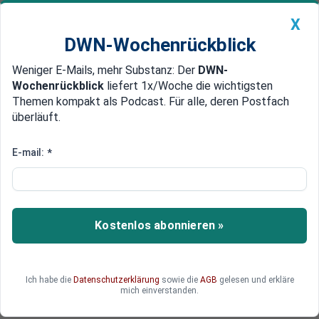
X
DWN-Wochenrückblick
Weniger E-Mails, mehr Substanz: Der
DWN-
Geldanlage Premium
Newsticker
MEIN DWN:
Wochenrückblick
liefert 1x/Woche die wichtigsten
Edelmetalle
DWN-Magazin
China
Themen kompakt als Podcast. Für alle, deren Postfach
überläuft.
DWN-Wochenrückblick
Auto Premium
Investoren aus mehreren Ländern
E-mail:
*
Syrien: Internationale Messe als
Auftakt für den Wiederaufbau
Nach sechs Jahren kriegsbedingter Pause
Kostenlos abonnieren »
öffnete die internationale Messe in der syrischen
Hauptstadt Damaskus erstmals wieder ihre
Tore.
Ich habe die
Datenschutzerklärung
sowie die
AGB
gelesen und erkläre
mich einverstanden.