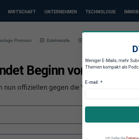
WIRTSCHAFT
UNTERNEHMEN
TECHNOLOGIE
IMMOB
anlage Premium
Edelmetalle
DWN-Magazin
Chin
D
Weniger E-Mails, mehr Sub
ndet Beginn von Offensive
Themen kompakt als Podcast
E-mail:
*
en nun offiziellen gegen die Verbündeten des
Ich habe die
Datens