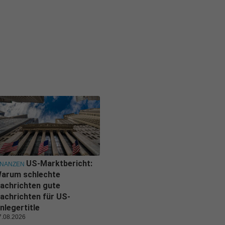
US-Marktbericht:
INANZEN
arum schlechte
achrichten gute
achrichten für US-
nlegertitle
7.08.2026