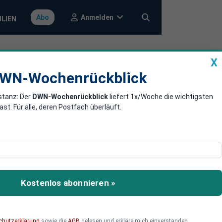
Anmelden
Abo
ILIEN
X
a
DWN-Wochenrückblick
WN-Wochenrückblick
stanz: Der
DWN-Wochenrückblick
liefert 1x/Woche die wichtigsten
 in Syrien
. Für alle, deren Postfach überläuft.
 Nato-Partners USA.
Kostenlos abonnieren »
chutzerklärung
sowie die
AGB
gelesen und erkläre mich einverstanden.