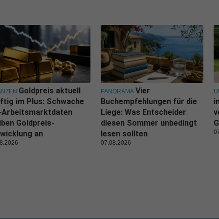
Goldpreis aktuell
Vier
ANZEN
PANORAMA
U
ftig im Plus: Schwache
Buchempfehlungen für die
i
-Arbeitsmarktdaten
Liege: Was Entscheider
v
iben Goldpreis-
diesen Sommer unbedingt
G
0
wicklung an
lesen sollten
8.2026
07.08.2026