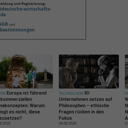
meldung und Registrierung:
@deutsche-wirtschafts-
.de
AGB
und
zbestimmungen
Europa ist führend
KI-
ITIK
TECHNOLOGIE
F
 kommerziellen
Unternehmen setzen auf
W
imakonzepten: Warum
Philosophen – ethische
N
ingt es nicht, diese
Fragen rücken in den
N
zusetzen?
Fokus
A
8.2026
08.08.2026
0