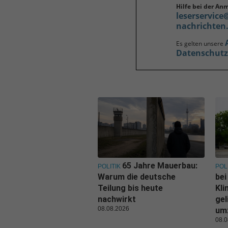
Hilfe bei der An
leserservice
nachrichten
Es gelten unsere
Datenschut
65 Jahre Mauerbau:
POLITIK
POL
Warum die deutsche
bei
Teilung bis heute
Kl
nachwirkt
gel
08.08.2026
um
08.0