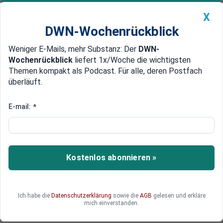
X
DWN-Wochenrückblick
Weniger E-Mails, mehr Substanz: Der
DWN-
Geldanlage Premium
Newsticker
MEIN DWN:
Wochenrückblick
liefert 1x/Woche die wichtigsten
Edelmetalle
DWN-Magazin
China
Themen kompakt als Podcast. Für alle, deren Postfach
überläuft.
DWN-Wochenrückblick
Auto Premium
Kommt blaue Plakette?
E-mail:
*
Handwerker hoffen auf
Ausnahmen bei Diesel-
Fahrverbot
Kostenlos abonnieren »
Die Handwerker sehen sich durch ein mögliches
Diesel-Fahrverbot in Städten unter Druck.
Ich habe die
Datenschutzerklärung
sowie die
AGB
gelesen und erkläre
mich einverstanden.