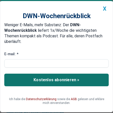
X
DWN-Wochenrückblick
Weniger E-Mails, mehr Substanz: Der
DWN-
Geldanlage Premium
Newsticker
MEIN DWN:
Wochenrückblick
liefert 1x/Woche die wichtigsten
Edelmetalle
DWN-Magazin
China
Themen kompakt als Podcast. Für alle, deren Postfach
überläuft.
DWN-Wochenrückblick
Auto Premium
Schäden in Milliardenhöhe
E-mail:
*
Landwirtschaft erwartet
massive Ernte-Ausfälle
Die extreme Trockenheit hat zu schweren
Kostenlos abonnieren »
Verwerfungen in der Landwirtschaft Nord- und
Ostdeutschlands geführt.
Ich habe die
Datenschutzerklärung
sowie die
AGB
gelesen und erkläre
mich einverstanden.
Deutsche Wirtschaftsnachrichten