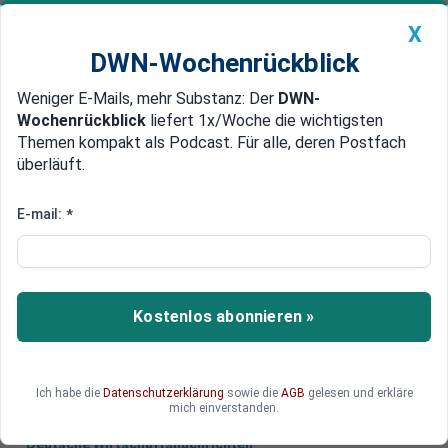
X
DWN-Wochenrückblick
Weniger E-Mails, mehr Substanz: Der
DWN-
Geldanlage Premium
Newsticker
MEIN DWN:
Wochenrückblick
liefert 1x/Woche die wichtigsten
Edelmetalle
DWN-Magazin
China
Themen kompakt als Podcast. Für alle, deren Postfach
überläuft.
DWN-Wochenrückblick
Auto Premium
Russland muss vermitteln
E-mail:
*
Syrien: Türkei bremst bei
Offensive gegen Söldner in Idlib
Syrien zieht vor Idlib Truppen zusammen. Doch
Kostenlos abonnieren »
die Türkei bremst bei einer Offensive gegen den
letzten Hort der Söldner.
Ich habe die
Datenschutzerklärung
sowie die
AGB
gelesen und erkläre
mich einverstanden.
Deutsche Wirtschaftsnachrichten