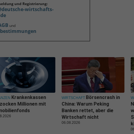
meldung und Registrierung:
@deutsche-wirtschafts-
.de
AGB
und
zbestimmungen
Krankenkassen
Börsencrash in
ANZEN
WIRTSCHAFT
W
zocken Millionen mit
China: Warum Peking
N
obilienfonds
Banken rettet, aber die
w
8.2026
Wirtschaft nicht
S
06.08.2026
k
0