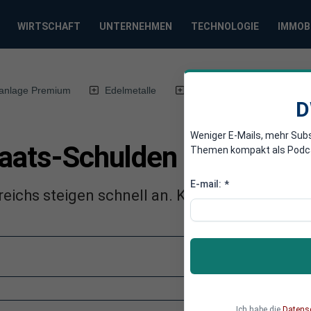
WIRTSCHAFT
UNTERNEHMEN
TECHNOLOGIE
IMMOB
anlage Premium
Edelmetalle
DWN-Magazin
Chin
D
Weniger E-Mails, mehr Sub
aats-Schulden steigen de
Themen kompakt als Podcast
E-mail:
*
ichs steigen schnell an. Kritik wird indes an 
Ich habe die
Datens