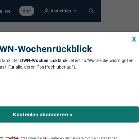
Anmelden
Abo
ILIEN
X
a
DWN-Wochenrückblick
WN-Wochenrückblick
stanz: Der
DWN-Wochenrückblick
liefert 1x/Woche die wichtigsten
utlich an
. Für alle, deren Postfach überläuft.
Italien geübt.
Kostenlos abonnieren »
chutzerklärung
sowie die
AGB
gelesen und erkläre mich einverstanden.