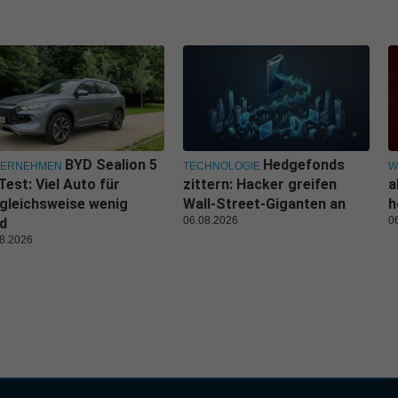
BYD Sealion 5
Hedgefonds
TERNEHMEN
TECHNOLOGIE
W
Test: Viel Auto für
zittern: Hacker greifen
a
gleichsweise wenig
Wall-Street-Giganten an
h
06.08.2026
0
d
8.2026