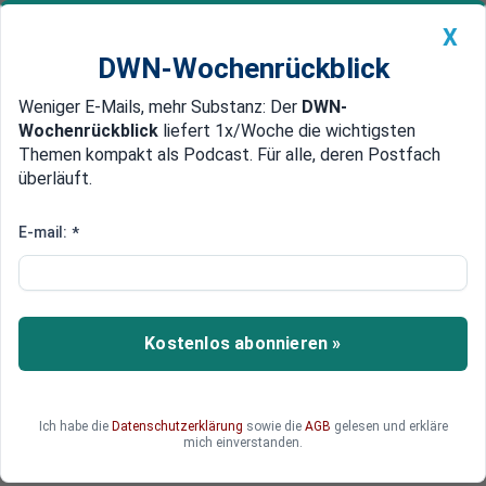
X
DWN-Wochenrückblick
Weniger E-Mails, mehr Substanz: Der
DWN-
Geldanlage Premium
Newsticker
MEIN DWN:
Wochenrückblick
liefert 1x/Woche die wichtigsten
Edelmetalle
DWN-Magazin
China
Themen kompakt als Podcast. Für alle, deren Postfach
überläuft.
DWN-Wochenrückblick
Auto Premium
Gefechte und Einigung
E-mail:
*
al-Nusra-Söldner ziehen aus
Region Aleppo ab
Söldner der Al-Nusra-Front haben die Stadt Dara
Kostenlos abonnieren »
Izza in der Provinz Aleppo verlassen.
Ich habe die
Datenschutzerklärung
sowie die
AGB
gelesen und erkläre
mich einverstanden.
Deutsche Wirtschaftsnachrichten