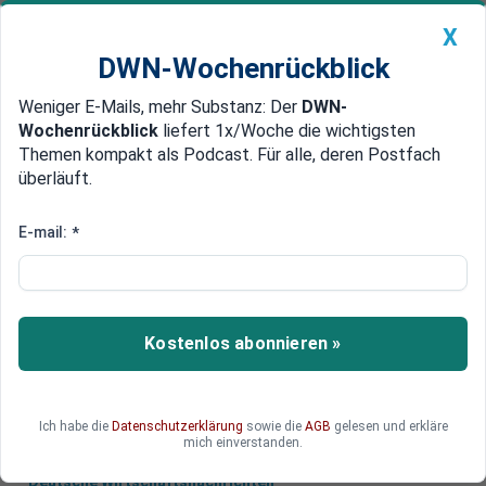
X
DWN-Wochenrückblick
Weniger E-Mails, mehr Substanz: Der
DWN-
Geldanlage Premium
Newsticker
MEIN DWN:
Wochenrückblick
liefert 1x/Woche die wichtigsten
Edelmetalle
DWN-Magazin
China
Themen kompakt als Podcast. Für alle, deren Postfach
überläuft.
DWN-Wochenrückblick
Auto Premium
Forschung für Lasertechnik
E-mail:
*
Sieg der Lasertechnik:
Nobelpreise für Physik vergeben
Für die Erfindung hochpräziser Werkzeuge aus
Kostenlos abonnieren »
Laserlicht erhielten drei Forscher
den diesjährigen Physik-Nobelpreis.
Ich habe die
Datenschutzerklärung
sowie die
AGB
gelesen und erkläre
mich einverstanden.
Deutsche Wirtschaftsnachrichten