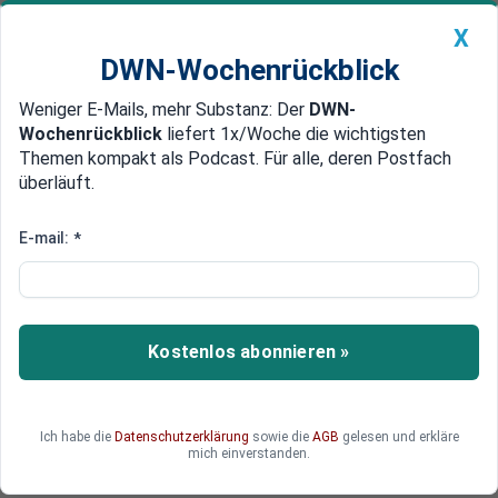
X
DWN-Wochenrückblick
Weniger E-Mails, mehr Substanz: Der
DWN-
Geldanlage Premium
Newsticker
MEIN DWN:
Wochenrückblick
liefert 1x/Woche die wichtigsten
Edelmetalle
DWN-Magazin
China
Themen kompakt als Podcast. Für alle, deren Postfach
überläuft.
DWN-Wochenrückblick
Auto Premium
Folge des Abgas-Skandals
E-mail:
*
Absatz von Neuwagen bricht im
September ein
Die deutschen Konsumenten sind wegen des
Kostenlos abonnieren »
Abgas-Skandals verunsichert.
Ich habe die
Datenschutzerklärung
sowie die
AGB
gelesen und erkläre
mich einverstanden.
Deutsche Wirtschaftsnachrichten