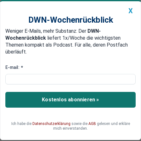
X
DWN-Wochenrückblick
Weniger E-Mails, mehr Substanz: Der
DWN-
Geldanlage Premium
Newsticker
MEIN DWN:
Wochenrückblick
liefert 1x/Woche die wichtigsten
Edelmetalle
DWN-Magazin
China
Themen kompakt als Podcast. Für alle, deren Postfach
überläuft.
DWN-Wochenrückblick
Auto Premium
Putschgerüchte um MBS
E-mail:
*
Saudi-Arabien: Brutaler
Machtkampf um Nachfolge des
Königs
Kostenlos abonnieren »
Der Bruder von König Salman, Prinz Ahmad, ist
von Großbritannien nach Saudi-Arabien
zurückgekehrt. Er soll offenbar gegen den
Ich habe die
Datenschutzerklärung
sowie die
AGB
gelesen und erkläre
Kronprinzen MBS vorgehen.
mich einverstanden.