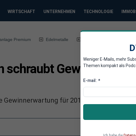
WIRTSCHAFT
UNTERNEHMEN
TECHNOLOGIE
IMMOB
anlage Premium
Edelmetalle
DWN-Magazin
Chin
D
Weniger E-Mails, mehr Sub
n schraubt Gewinn-Erwar
Themen kompakt als Podcast
E-mail:
*
re Gewinnerwartung für 2019 stark herunterg
Ich habe die
Datens