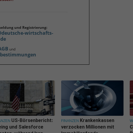
meldung und Registrierung:
@deutsche-wirtschafts-
.de
AGB
und
zbestimmungen
US-Börsenbericht:
Krankenkassen
ANZEN
FINANZEN
W
ing und Salesforce
verzocken Millionen mit
C