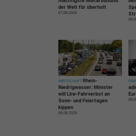
mächtigste Militärbündnis
bel
der Welt für überholt
Spa
07.08.2026
Str
06.0
Rhein-
WIRTSCHAFT
FIN
Niedrigwasser: Minister
adi
will Lkw-Fahrverbot an
Eur
06.0
Sonn- und Feiertagen
kippen
06.08.2026