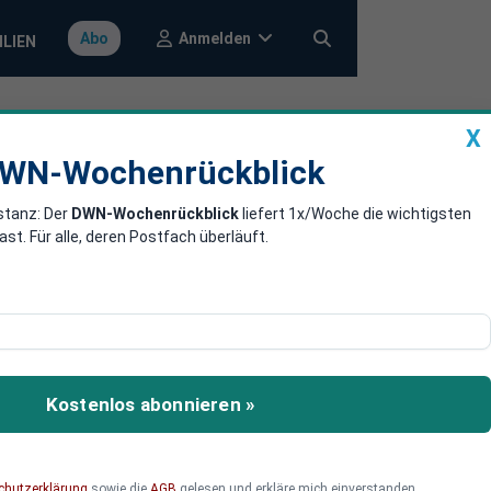
Anmelden
Abo
ILIEN
X
a
DWN-Wochenrückblick
WN-Wochenrückblick
stanz: Der
DWN-Wochenrückblick
liefert 1x/Woche die wichtigsten
tung massiv
. Für alle, deren Postfach überläuft.
eschraubt.
Kostenlos abonnieren »
chutzerklärung
sowie die
AGB
gelesen und erkläre mich einverstanden.