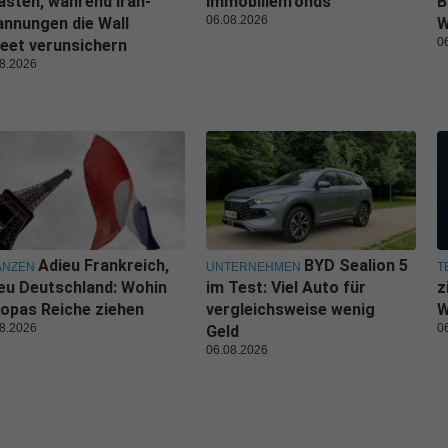
asten, während Iran-
Immobilienfonds
B
06.08.2026
nnungen die Wall
W
0
eet verunsichern
8.2026
Adieu Frankreich,
BYD Sealion 5
ANZEN
UNTERNEHMEN
T
eu Deutschland: Wohin
im Test: Viel Auto für
z
opas Reiche ziehen
vergleichsweise wenig
W
8.2026
0
Geld
06.08.2026