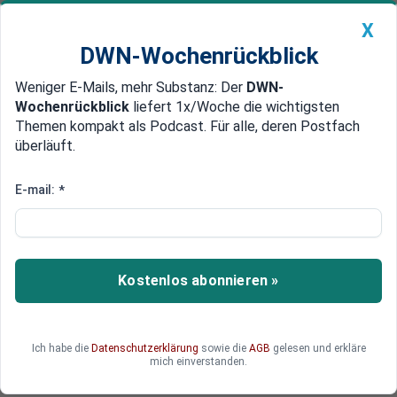
X
DWN-Wochenrückblick
Weniger E-Mails, mehr Substanz: Der
DWN-
Geldanlage Premium
Newsticker
MEIN DWN:
Wochenrückblick
liefert 1x/Woche die wichtigsten
Edelmetalle
DWN-Magazin
China
Themen kompakt als Podcast. Für alle, deren Postfach
überläuft.
DWN-Wochenrückblick
Auto Premium
Schwere Zeiten für Autobauer
E-mail:
*
Nachfrage nach Neuwagen
bricht weltweit ein
Wegen sinkender Nachfragen stehen den
Kostenlos abonnieren »
Autobauern schwierige Jahre bevor.
Ich habe die
Datenschutzerklärung
sowie die
AGB
gelesen und erkläre
mich einverstanden.
Deutsche Wirtschaftsnachrichten