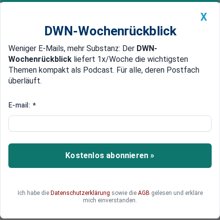
X
DWN-Wochenrückblick
Weniger E-Mails, mehr Substanz: Der
DWN-
Geldanlage Premium
Newsticker
MEIN DWN:
Wochenrückblick
liefert 1x/Woche die wichtigsten
Edelmetalle
DWN-Magazin
China
Themen kompakt als Podcast. Für alle, deren Postfach
überläuft.
DWN-Wochenrückblick
Auto Premium
Bundesregierung gefordert
E-mail:
*
RWE: Schneller Kohle-Ausstieg
führt zu steigenden
Strompreisen
Kostenlos abonnieren »
Ein Sprecher von RWE ruft die Bundesregierung
auf, den zu erwartenden Abbau von
Arbeitsplätzen im Kohlesektor abzufedern.
Ich habe die
Datenschutzerklärung
sowie die
AGB
gelesen und erkläre
mich einverstanden.