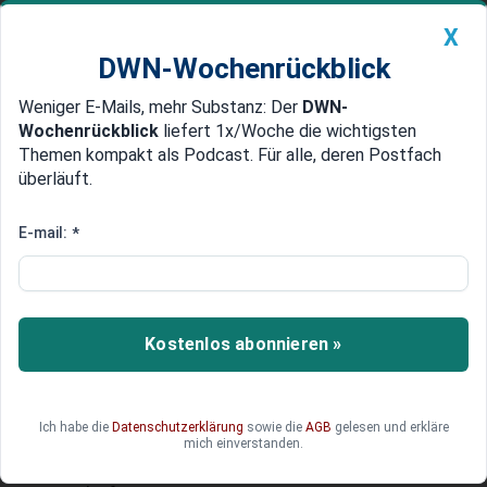
X
DWN-Wochenrückblick
Weniger E-Mails, mehr Substanz: Der
DWN-
Geldanlage Premium
Newsticker
MEIN DWN:
Wochenrückblick
liefert 1x/Woche die wichtigsten
Edelmetalle
DWN-Magazin
China
Themen kompakt als Podcast. Für alle, deren Postfach
überläuft.
DWN-Wochenrückblick
Auto Premium
Exporte sind eingebrochen
E-mail:
*
Drohender Brexit hat der
deutschen Wirtschaft bereits
schwer geschadet
Kostenlos abonnieren »
Wegen des drohenden Brexit sind die deutschen
Exporte nach Großbritannien bereits um 9,2
Prozent abgesackt. Im Falle eines ungeordneten
Ich habe die
Datenschutzerklärung
sowie die
AGB
gelesen und erkläre
EU-Austritts erwarten BDI und DIHK
mich einverstanden.
schwerwiegende Folgen für die deutsche