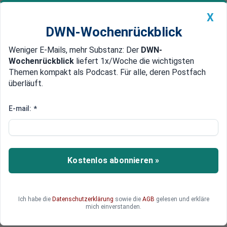
X
DWN-Wochenrückblick
Weniger E-Mails, mehr Substanz: Der
DWN-
Geldanlage Premium
Newsticker
MEIN DWN:
Wochenrückblick
liefert 1x/Woche die wichtigsten
Edelmetalle
DWN-Magazin
China
Themen kompakt als Podcast. Für alle, deren Postfach
überläuft.
DWN-Wochenrückblick
Auto Premium
„Eigene Industrie in Frage gestellt“
E-mail:
*
Sentix: Firmen schätzen
Konjunktur so schlecht ein wie
zuletzt 2010
Kostenlos abonnieren »
Die Konjunktur-Erwartungen der Unternehmen
haben ein Mehrjahres-Tief erreicht.
Ich habe die
Datenschutzerklärung
sowie die
AGB
gelesen und erkläre
mich einverstanden.