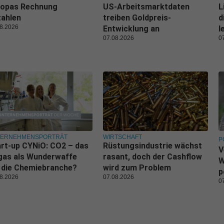
ropas Rechnung
US-Arbeitsmarktdaten
L
zahlen
treiben Goldpreis-
d
8.2026
Entwicklung an
l
07.08.2026
0
TERNEHMENSPORTRÄT
WIRTSCHAFT
P
rt-up CYNiO: CO2 – das
Rüstungsindustrie wächst
V
gas als Wunderwaffe
rasant, doch der Cashflow
W
 die Chemiebranche?
wird zum Problem
p
8.2026
07.08.2026
0