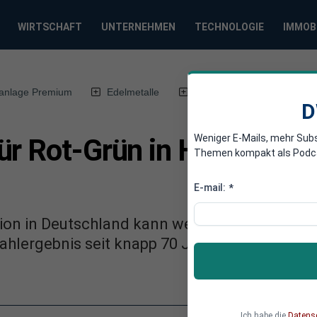
WIRTSCHAFT
UNTERNEHMEN
TECHNOLOGIE
IMMOB
anlage Premium
Edelmetalle
DWN-Magazin
Chin
D
Weniger E-Mails, mehr Sub
ür Rot-Grün in Hamburg, 
Themen kompakt als Podcast
E-mail:
*
ition in Deutschland kann weitermachen. Die CD
hlergebnis seit knapp 70 Jahren. AfD und FD
Ich habe die
Datens