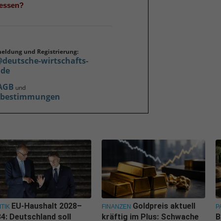
gessen?
meldung und Registrierung:
@deutsche-wirtschafts-
.de
AGB
und
zbestimmungen
EU-Haushalt 2028–
Goldpreis aktuell
ITIK
FINANZEN
P
4: Deutschland soll
kräftig im Plus: Schwache
B