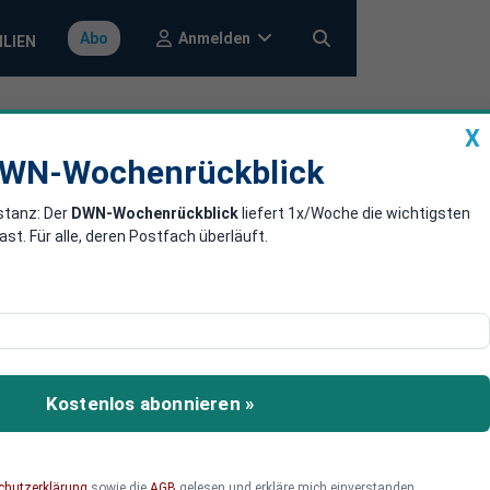
Anmelden
Abo
ILIEN
X
a
DWN-Wochenrückblick
WN-Wochenrückblick
stanz: Der
DWN-Wochenrückblick
liefert 1x/Woche die wichtigsten
Schlappe für
. Für alle, deren Postfach überläuft.
U erhält ihr
P bleiben wohl knapp in
Kostenlos abonnieren »
chutzerklärung
sowie die
AGB
gelesen und erkläre mich einverstanden.