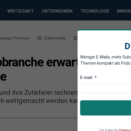
WIRTSCHAFT
UNTERNEHMEN
TECHNOLOGIE
IMMOB
anlage Premium
Edelmetalle
DWN-Magazin
Chin
D
Weniger E-Mails, mehr Sub
branche erwartet weiter
Themen kompakt als Podcast
ge
E-mail:
*
nd ihre Zulieferer rechnen nicht damit, dass
h wettgemacht werden kann. Zu groß sind der
Ich habe die
Datens