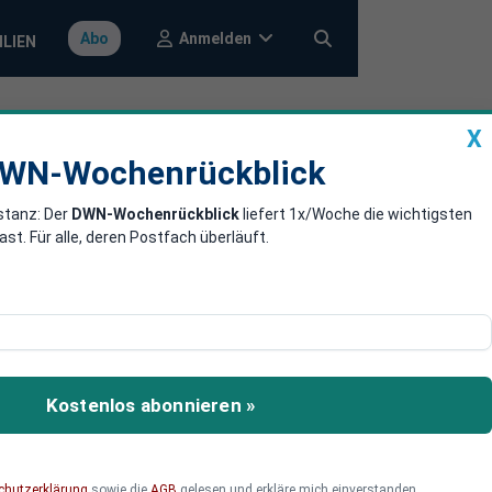
Anmelden
Abo
ILIEN
X
a
DWN-Wochenrückblick
WN-Wochenrückblick
stanz: Der
DWN-Wochenrückblick
liefert 1x/Woche die wichtigsten
 schwache
. Für alle, deren Postfach überläuft.
 der durch Corona
zeit ihre Probleme.
Kostenlos abonnieren »
chutzerklärung
sowie die
AGB
gelesen und erkläre mich einverstanden.