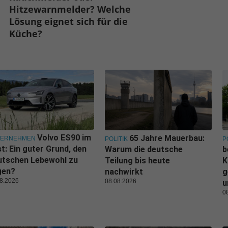
Hitzewarnmelder? Welche
Lösung eignet sich für die
Küche?
Volvo ES90 im
65 Jahre Mauerbau:
TERNEHMEN
POLITIK
P
t: Ein guter Grund, den
Warum die deutsche
b
utschen Lebewohl zu
Teilung bis heute
K
gen?
nachwirkt
g
8.2026
08.08.2026
u
0