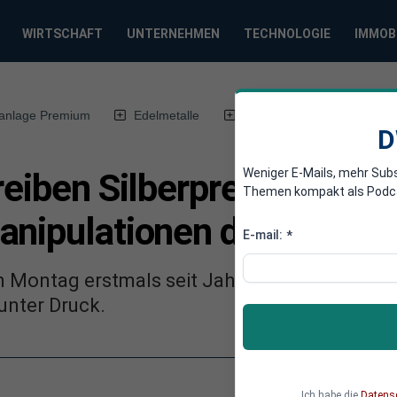
WIRTSCHAFT
UNTERNEHMEN
TECHNOLOGIE
IMMOB
anlage Premium
Edelmetalle
DWN-Magazin
Chin
D
Weniger E-Mails, mehr Sub
reiben Silberpreis, Establ
Themen kompakt als Podcast
anipulationen dagegen
E-mail:
*
am Montag erstmals seit Jahren über die Marke
 unter Druck.
Ich habe die
Datens