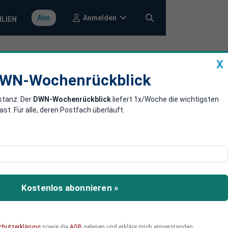
Anmelden
Abo
ILIEN
X
a
DWN-Wochenrückblick
WN-Wochenrückblick
stanz: Der
DWN-Wochenrückblick
liefert 1x/Woche die wichtigsten
ishment hält
. Für alle, deren Postfach überläuft.
 von 30 Dollar gestiegen,
Kostenlos abonnieren »
chutzerklärung
sowie die
AGB
gelesen und erkläre mich einverstanden.