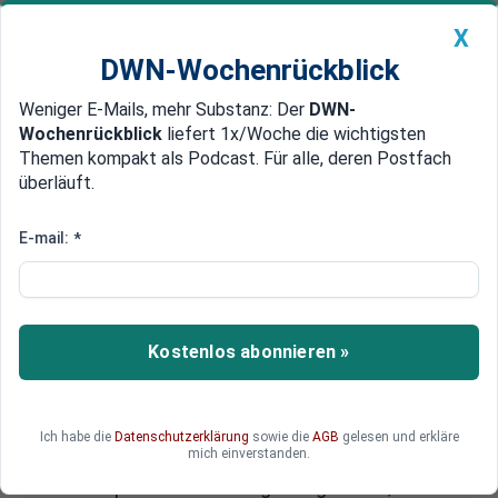
X
DWN-Wochenrückblick
Weniger E-Mails, mehr Substanz: Der
DWN-
Geldanlage Premium
Newsticker
MEIN DWN:
Wochenrückblick
liefert 1x/Woche die wichtigsten
Edelmetalle
DWN-Magazin
China
Themen kompakt als Podcast. Für alle, deren Postfach
überläuft.
DWN-Wochenrückblick
Auto Premium
Corona-Rückholaktion:
E-mail:
*
Bundesregierung will von
Bürgern 17,9 Millionen Euro
abkassieren – Tickets bis 1.000
Kostenlos abonnieren »
Euro
Ein Jahr nach Beginn der größten Corona-
Ich habe die
Datenschutzerklärung
sowie die
AGB
gelesen und erkläre
mich einverstanden.
Rückholaktion in der Geschichte der
Bundesrepublik hat die Regierung mit 17,9