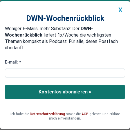
X
DWN-Wochenrückblick
Weniger E-Mails, mehr Substanz: Der
DWN-
Geldanlage Premium
Newsticker
MEIN DWN:
Wochenrückblick
liefert 1x/Woche die wichtigsten
Edelmetalle
DWN-Magazin
China
Themen kompakt als Podcast. Für alle, deren Postfach
überläuft.
DWN-Wochenrückblick
Auto Premium
Ein Finanz-Bollwerk: Deutsche
E-mail:
*
Bank legt besten Jahresstart
seit 2014 hin
Kostenlos abonnieren »
Nach dem besten Jahresstart seit 2014 wächst
bei Deutsche-Bank-Chef Christian Sewing die
Zuversicht.
Ich habe die
Datenschutzerklärung
sowie die
AGB
gelesen und erkläre
mich einverstanden.