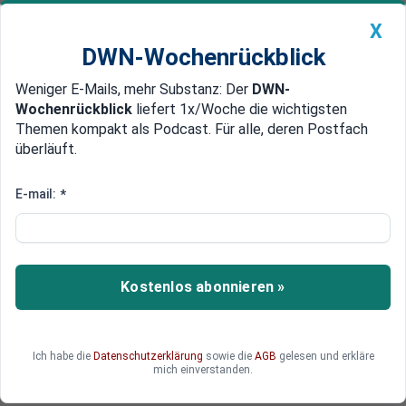
X
DWN-Wochenrückblick
Weniger E-Mails, mehr Substanz: Der
DWN-
Geldanlage Premium
Newsticker
MEIN DWN:
Wochenrückblick
liefert 1x/Woche die wichtigsten
Edelmetalle
DWN-Magazin
China
Themen kompakt als Podcast. Für alle, deren Postfach
überläuft.
DWN-Wochenrückblick
Auto Premium
Singapur und China vertiefen
E-mail:
*
Kooperation auf den
Finanzmärkten
Kostenlos abonnieren »
China und Singapur bauen ihre finanzielle und
wirtschaftliche Vernetzung im Rahmen einer
langfristig angelegten Annäherungspolitik
beträchtlich aus.
Ich habe die
Datenschutzerklärung
sowie die
AGB
gelesen und erkläre
mich einverstanden.