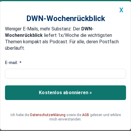
X
DWN-Wochenrückblick
Weniger E-Mails, mehr Substanz: Der
DWN-
Geldanlage Premium
Newsticker
MEIN DWN:
Wochenrückblick
liefert 1x/Woche die wichtigsten
Edelmetalle
DWN-Magazin
China
Themen kompakt als Podcast. Für alle, deren Postfach
überläuft.
DWN-Wochenrückblick
Auto Premium
Gute Nachrichten von der
E-mail:
*
Weizen-Front: Preis gibt weiter
nach
Kostenlos abonnieren »
An der Pariser Getreidebörse gehen Preise für
Weizen weiter zurück.
Ich habe die
Datenschutzerklärung
sowie die
AGB
gelesen und erkläre
mich einverstanden.
Deutsche Wirtschaftsnachrichten