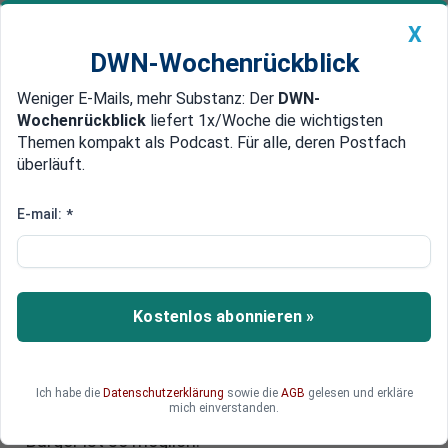
X
DWN-Wochenrückblick
Weniger E-Mails, mehr Substanz: Der
DWN-
Geldanlage Premium
Newsticker
MEIN DWN:
Wochenrückblick
liefert 1x/Woche die wichtigsten
Edelmetalle
DWN-Magazin
China
Themen kompakt als Podcast. Für alle, deren Postfach
überläuft.
DWN-Wochenrückblick
Auto Premium
China überwacht seine Bürger
E-mail:
*
noch lückenloser als bereits
bekannt
Kostenlos abonnieren »
Das größte Datenleck in der Geschichte der
Menschheit zeigt die umfassende Überwachung
des chinesischen Staats. Die lückenlose
Aufzeichnung privater Vorgänge ist bereits
Ich habe die
Datenschutzerklärung
sowie die
AGB
gelesen und erkläre
mich einverstanden.
Realität. Auch gezielte Überwachung einzelner
Bürger ist so möglich.